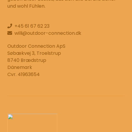
und wohl Fühlen.
+45 61 67 62 23
willi@outdoor-connection.dk
Outdoor Connection ApS
Søbækvej 3, Troelstrup
8740 Brædstrup
Dänemark
Cvr. 41963654