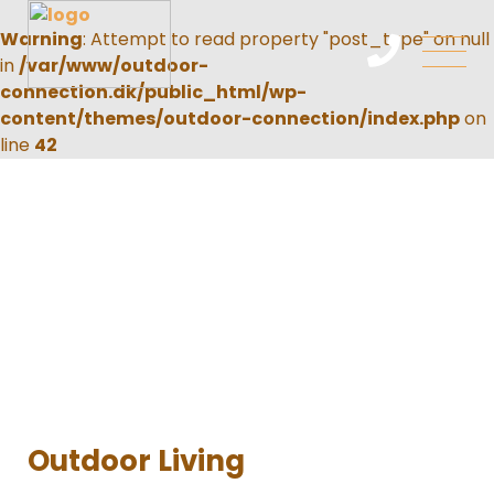
Warning
: Attempt to read property "post_type" on null
in
/var/www/outdoor-
connection.dk/public_html/wp-
content/themes/outdoor-connection/index.php
on
line
42
Outdoor Living