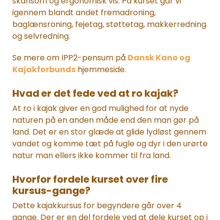
skånsom og ergonomisk vis. På kurset går vi
igennem blandt andet fremadroning,
baglænsroning, fejetag, støttetag, makkerredning
og selvredning.
Se mere om IPP2-pensum på
Dansk Kano og
Kajakforbunds
hjemmeside.
Hvad er det fede ved at ro kajak?
At ro i kajak giver en god mulighed for at nyde
naturen på en anden måde end den man gør på
land. Det er en stor glæde at glide lydløst gennem
vandet og komme tæt på fugle og dyr i den urørte
natur man ellers ikke kommer til fra land.
Hvorfor fordele kurset over fire
kursus-gange?
Dette kajakkursus for begyndere går over 4
gange. Der er en del fordele ved at dele kurset op i