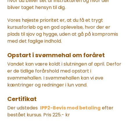
hvor du bliver set af instruktøren og hvor der
bliver taget hensyn til dig.
Vores højeste prioritet er, at du få et trygt
kursusforløb og en god oplevelse, hvor der er
plads til sjov og hygge, uden at gå på kompromis
med det faglige indhold.
Opstart i svømmehal om foråret
Vandet kan være koldt i slutningen af april. Derfor
er de tidlige forårshold med opstart i
svømmehallen. I svømmehallen kan vi øve
kæntringer og redninger i lun vand.
Certifikat
Der udstedes
IPP2-Bevis mod betaling
efter
bestået kursus. Pris 225.- kr