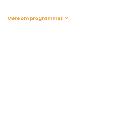
Mere om programmet
Weekendkursus i
Aug
kajakroning for
08
begyndere
Husodde
2026
09:00
Tilmelding