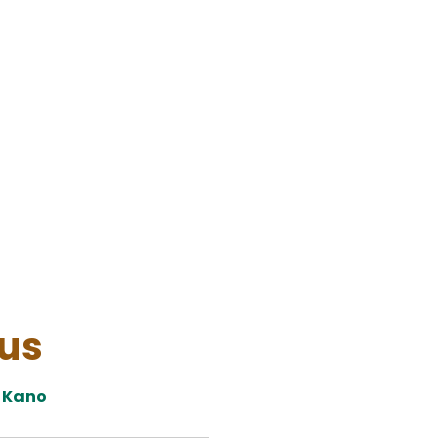
(
0
Kurser, ture & events
Særlige behov
Skoler & In
us
Kano