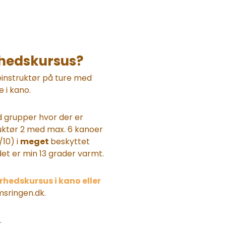
Kano
Aug
sikkerh
06
Emborg 
rhedskursus?
2026
09:00
peinstruktør på ture med
Til
e i kano.
 grupper hvor der er
uktør 2 med max. 6 kanoer
/10) i
meget
beskyttet
det er min 13 grader varmt.
rhedskursus i kano eller
msringen.dk.
.