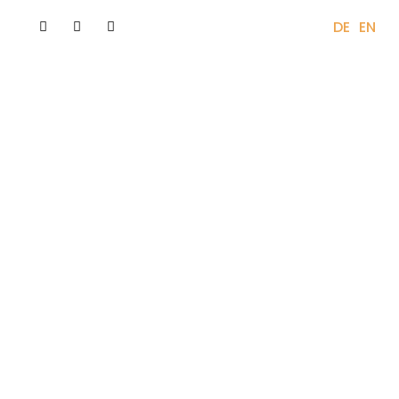
)
+45 61 67 62 23
DA
DE
EN
stitutioner
For virksomheder
Om
Kontakt