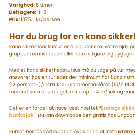
Varighed:
8 timer
Deltagere:
4-8
Pris:
1375.- kr/person
Har du brug for en kano sikke
Kano sikkerhedskursus er til dig, der skal være hjæl
grupper i en institution eller bare vil gøre dig dygtiger
Med et kano sikkerhedskursus må du tage på tur med
ansvaret hos en turleder der minimum har kanoinstr
(12 personer)/instruktør i sommerhalvåret (15/5 til 31
farvand, som er udpeget, i vind op til 4 m/sek og van
Det er en fordel, at have læst hæftet
“
Endags sikke
havkajak
”
. Du kan downloade den gratis hos Ungdo
Kurset bestås ved løbende evaluering af instruktøren