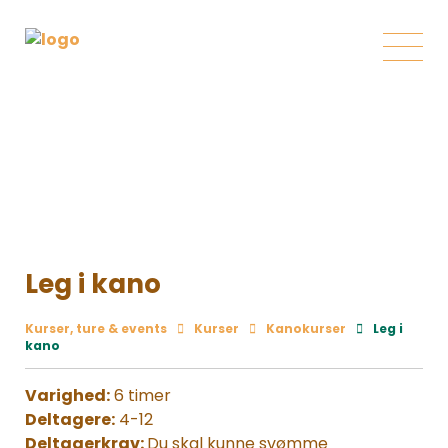
Leg i kano
Kurser, ture & events
Kurser
Kanokurser
Leg i
kano
Varighed:
6 timer
Deltagere:
4-12
Deltagerkrav:
Du skal kunne svømme