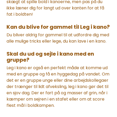
skægt at spille bold i kanoerne, men pas på du
ikke læner dig for langt ud over kanten for at få
fat i boldten!
Kan du blive for gammel til Leg i kano?
Du bliver aldrig for gammel til at udfordre dig med
alle mulige tricks eller lege, du kan lave i en kano.
Skal du ud og sejle i kano med en
gruppe?
Leg i kano er også en perfekt måde at komme ud
med en gruppe og få en hyggedag på vandet. Om
det er en gruppe unge eller dine arbejdskollegaer
der trænger til lidt afveksling, leg i kano gør det til
en sjov dag. Der er fart på og masser af grin, når i
kæmper om sejren i en stafet eller om at score
flest mål i boldkampen.