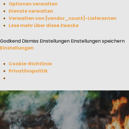
Optionen verwalten
Dienste verwalten
Verwalten von {vendor_count}-Lieferanten
Lese mehr über diese Zwecke
Godkend
Dismiss
Einstellungen
Einstellungen speichern
Einstellungen
Cookie-Richtlinie
Privatlivspolitik