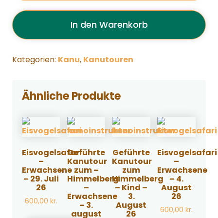
Voksne
-
In den Warenkorb
10.
august
26
Kategorien:
Kanu
,
Kanutouren
Menge
Ähnliche Produkte
Eisvogelsafari
Geführte
Geführte
Eisvogelsafari
–
Kanutour
Kanutour
–
Erwachsene
zum –
zum
Erwachsene
– 29. Juli
Himmelberg
Himmelberg
– 4.
26
–
– Kind –
August
Erwachsene
3.
26
600,00
kr.
– 3.
August
600,00
kr.
august
26