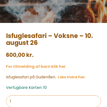
Isfuglesafari – Voksne – 10.
august 26
600,00
kr.
For tilmelding af barn klik her
Isfuglesafari på Gudenåen.
Læs mere her
.
Verfügbare Karten: 10
Isfuglesafari
-