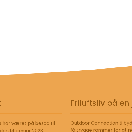
t
Friluftsliv på 
Outdoor Connection tilbyde
s har været på besøg til
få trygge rammer for at n
 den 14. januar 2023