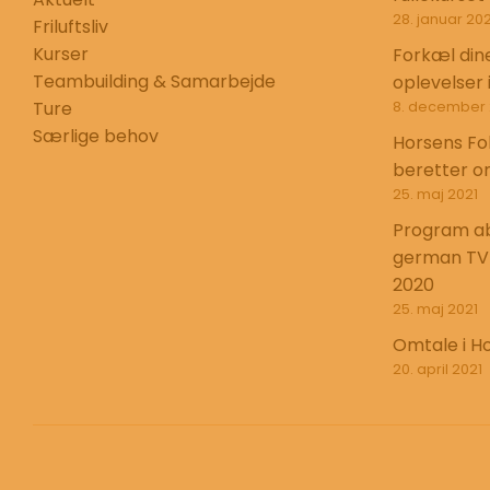
28. januar 20
Friluftsliv
Kurser
Forkæl din
Teambuilding & Samarbejde
oplevelser 
Ture
8. december 
Særlige behov
Horsens Fo
beretter o
25. maj 2021
Program ab
german TV
2020
25. maj 2021
Omtale i H
20. april 2021