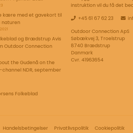
instruktion vil du få det be
23
e kære med et gavekort til
+45 61 67 62 23
i
i naturen
2021
Outdoor Connection ApS
Søbækvej 3, Troelstrup
lkeblad og Brædstrup Avis
8740 Brædstrup
m Outdoor Connection
Danmark
Cvr. 41963654
out the Gudenå on the
-channel NDR, september
orsens Folkeblad
Handelsbetingelser
Privatlivspolitik
Cookiepolitik