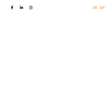
)
+45 61 67 62 23
DA
DE
EN
titutioner
For virksomheder
Om
Kontakt
ril 26